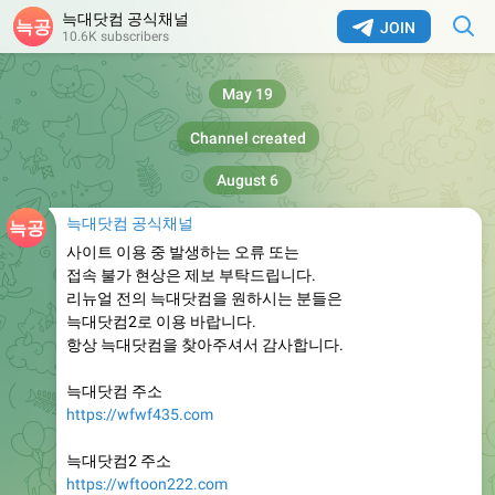
늑대닷컴 공식채널
JOIN
10.6K subscribers
May 19
Channel created
August 6
늑대닷컴 공식채널
사이트 이용 중 발생하는 오류 또는
접속 불가 현상은 제보 부탁드립니다.
리뉴얼 전의 늑대닷컴을 원하시는 분들은
늑대닷컴2로 이용 바랍니다.
항상 늑대닷컴을 찾아주셔서 감사합니다.
늑대닷컴 주소
https://wfwf435.com
늑대닷컴2 주소
https://wftoon222.com