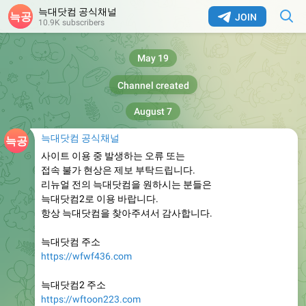
늑대닷컴 공식채널
JOIN
10.9K subscribers
May 19
Channel created
August 7
늑대닷컴 공식채널
사이트 이용 중 발생하는 오류 또는
접속 불가 현상은 제보 부탁드립니다.
리뉴얼 전의 늑대닷컴을 원하시는 분들은
늑대닷컴2로 이용 바랍니다.
항상 늑대닷컴을 찾아주셔서 감사합니다.
늑대닷컴 주소
https://wfwf436.com
늑대닷컴2 주소
https://wftoon223.com