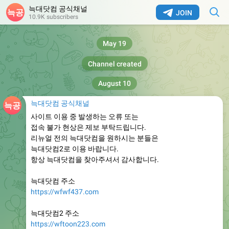
늑대닷컴 공식채널
JOIN
10.9K subscribers
May 19
Channel created
August 10
늑대닷컴 공식채널
사이트 이용 중 발생하는 오류 또는
접속 불가 현상은 제보 부탁드립니다.
리뉴얼 전의 늑대닷컴을 원하시는 분들은
늑대닷컴2로 이용 바랍니다.
항상 늑대닷컴을 찾아주셔서 감사합니다.
늑대닷컴 주소
https://wfwf437.com
늑대닷컴2 주소
https://wftoon223.com