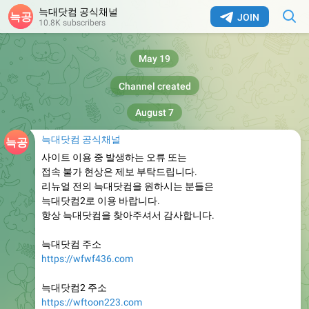
늑대닷컴 공식채널
JOIN
10.8K subscribers
May 19
Channel created
August 7
늑대닷컴 공식채널
사이트 이용 중 발생하는 오류 또는
접속 불가 현상은 제보 부탁드립니다.
리뉴얼 전의 늑대닷컴을 원하시는 분들은
늑대닷컴2로 이용 바랍니다.
항상 늑대닷컴을 찾아주셔서 감사합니다.
늑대닷컴 주소
https://wfwf436.com
늑대닷컴2 주소
https://wftoon223.com