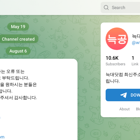
May 19
늑
Channel created
@wf
August 6
10.6K
1
Subscribers
Link
하는 오류 또는
늑대닷컴 최신주소
보 부탁드립니다.
립니다.
을 원하시는 분들은
랍니다.
DOW
주셔서 감사합니다.
About
Bl
m
com