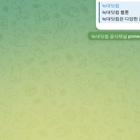
늑대닷컴
늑대닷컴 웹툰
늑대닷컴은 다양한 
늑대닷컴 공식채널
pinne