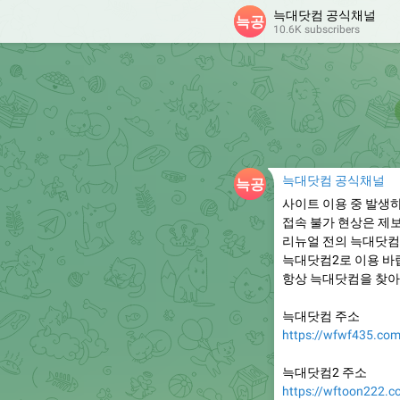
늑대닷컴 공식채널
10.6K subscribers
늑대닷컴 공식채널
사이트 이용 중 발생
접속 불가 현상은 제
리뉴얼 전의 늑대닷컴
늑대닷컴2로 이용 바
항상 늑대닷컴을 찾아
늑대닷컴 주소
https://wfwf435.co
늑대닷컴2 주소
https://wftoon222.