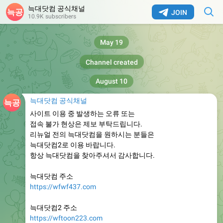
늑대닷컴 공식채널
JOIN
10.9K subscribers
May 19
Channel created
August 10
늑대닷컴 공식채널
사이트 이용 중 발생하는 오류 또는
접속 불가 현상은 제보 부탁드립니다.
리뉴얼 전의 늑대닷컴을 원하시는 분들은
늑대닷컴2로 이용 바랍니다.
항상 늑대닷컴을 찾아주셔서 감사합니다.
늑대닷컴 주소
https://wfwf437.com
늑대닷컴2 주소
https://wftoon223.com