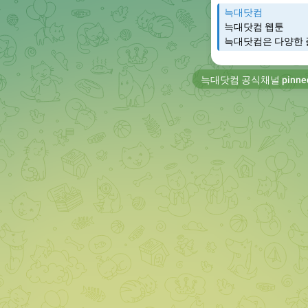
늑대닷컴
늑대닷컴 웹툰
늑대닷컴은 다양한 
늑대닷컴 공식채널
pinne