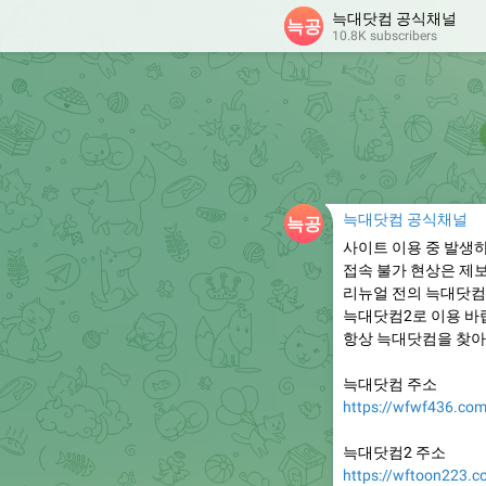
늑대닷컴 공식채널
10.8K subscribers
늑대닷컴 공식채널
사이트 이용 중 발생
접속 불가 현상은 제
리뉴얼 전의 늑대닷컴
늑대닷컴2로 이용 바
항상 늑대닷컴을 찾아
늑대닷컴 주소
https://wfwf436.co
늑대닷컴2 주소
https://wftoon223.