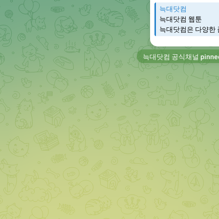
늑대닷컴
늑대닷컴 웹툰
늑대닷컴은 다양한 
늑대닷컴 공식채널
pinne