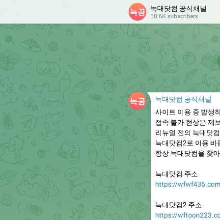
늑대닷컴 공식채널
10.6K subscribers
늑대닷컴 공식채널
사이트 이용 중 발생
접속 불가 현상은 제
리뉴얼 전의 늑대닷컴
늑대닷컴2로 이용 바
항상 늑대닷컴을 찾아
늑대닷컴 주소
https://wfwf436.co
늑대닷컴2 주소
https://wftoon223.